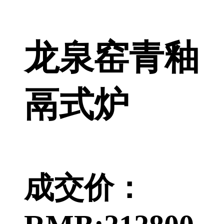
龙泉窑青釉
鬲式炉
成交价：