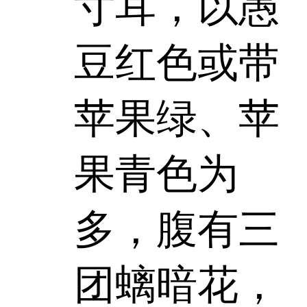
寸耳，以愚
豆红色或带
苹果绿、苹
果青色为
多，腹有三
团螭暗花，