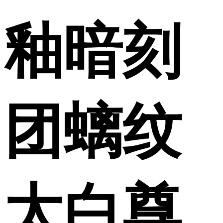
釉暗刻
团螭纹
太白尊