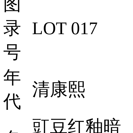
图
录
LOT 017
号
年
清康熙
代
豇豆红釉暗