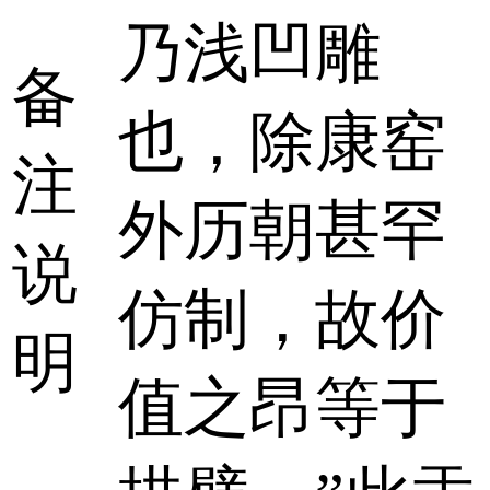
乃浅凹雕
备
也，除康窑
注
外历朝甚罕
说
仿制，故价
明
值之昂等于