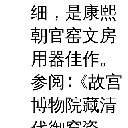
细，是康熙
朝官窑文房
用器佳作。
参阅∶《故宫
博物院藏清