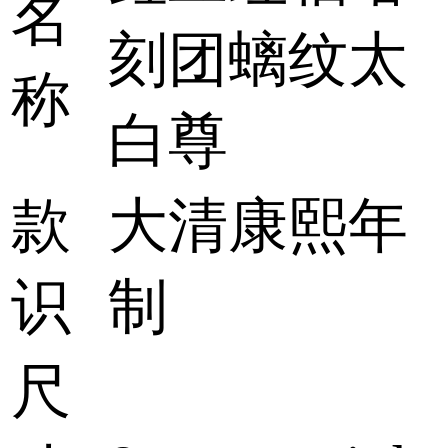
名
刻团螭纹太
称
白尊
款
大清康熙年
识
制
尺