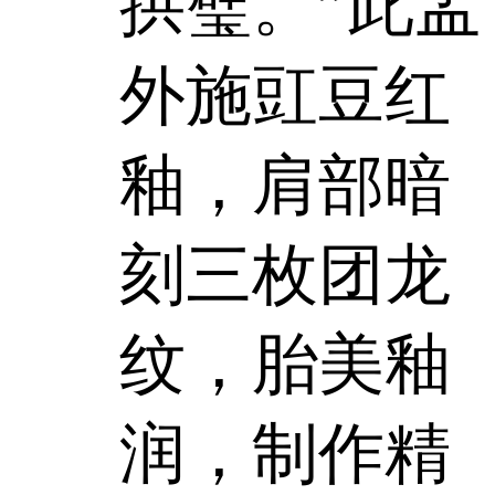
拱璧。”此盂
外施豇豆红
釉，肩部暗
刻三枚团龙
纹，胎美釉
润，制作精