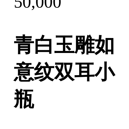
50,000
青白玉雕如
意纹双耳小
瓶