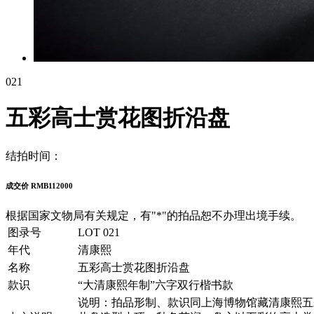
021
五彩高士赏花图折沿盘
结拍时间：
成交价 RMB
112000
根据国家文物局有关规定，有"*"的拍品恕不办理出境手续。
图录号
LOT 021
年代
清康熙
名称
五彩高士赏花图折沿盘
款识
“大清康熙年制”六字双行楷书款
说明：拍品形制、款识同上海博物馆藏清康熙五