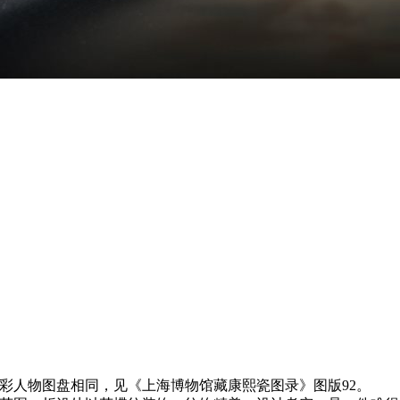
彩人物图盘相同，见《上海博物馆藏康熙瓷图录》图版92。