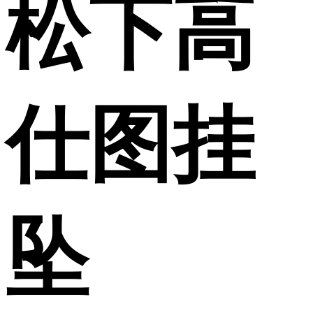
松下高
仕图挂
坠