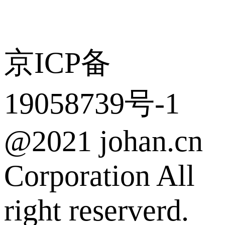
京ICP备
19058739号-1
@2021 johan.cn
Corporation All
right reserverd.