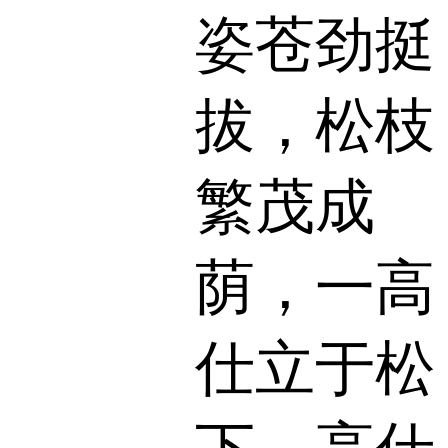
姿苍劲挺
拔，松枝
繁茂成
荫，一高
仕立于松