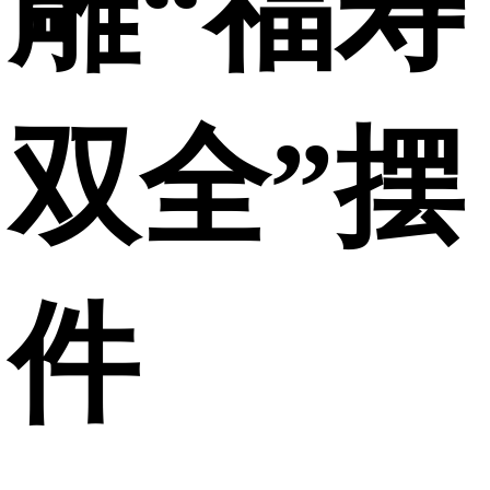
雕“福寿
双全”摆
件