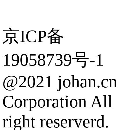
京ICP备
19058739号-1
@2021 johan.cn
Corporation All
right reserverd.