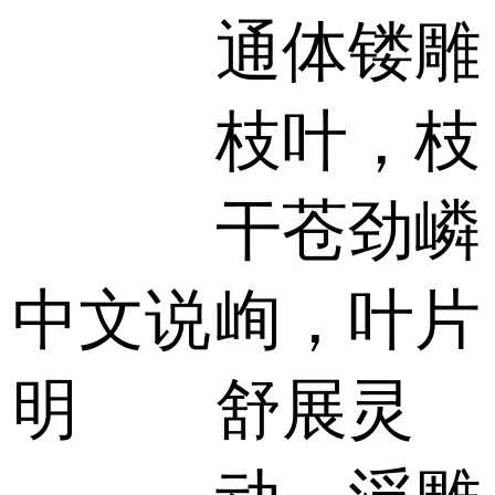
通体镂雕
枝叶，枝
干苍劲嶙
中文说
峋，叶片
明
舒展灵