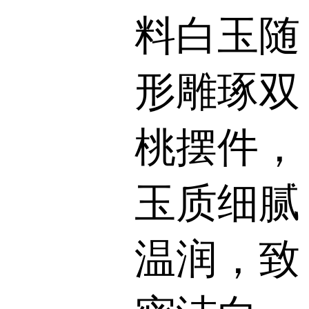
料白玉随
形雕琢双
桃摆件，
玉质细腻
温润，致