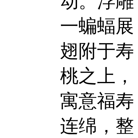
动。浮雕
一蝙蝠展
翅附于寿
桃之上，
寓意福寿
连绵，整