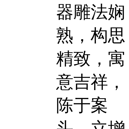
器雕法娴
熟，构思
精致，寓
意吉祥，
陈于案
头，立增