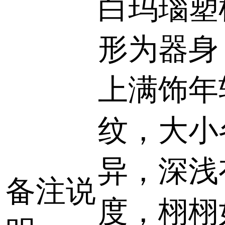
白玛瑙塑
形为器身
上满饰年
纹，大小
异，深浅
备注说
度，栩栩