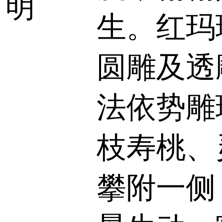
明
生。红玛
圆雕及透
法依势雕
枝寿桃、
攀附一侧