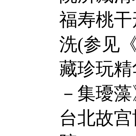
福寿桃干
洗(参见
藏珍玩精
－集瓇藻
台北故宫