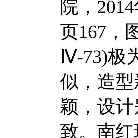
院，201
页167，
Ⅳ-73)极
似，造型
颖，设计
致。南红