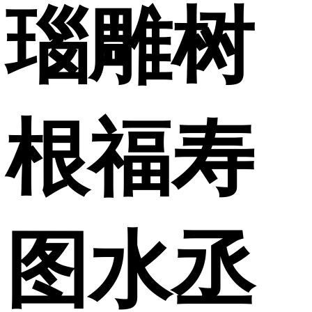
瑙雕树
根福寿
图水丞