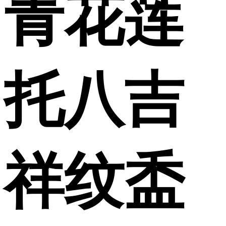
青花莲
托八吉
祥纹盉