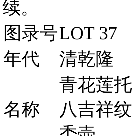
续。
图录号
LOT 37
年代
清乾隆
青花莲托
名称
八吉祥纹
盉壶