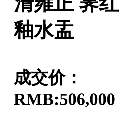
清雍正 霁红
釉水盂
成交价：
RMB:506,000