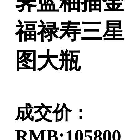
霁蓝釉描金
福禄寿三星
图大瓶
成交价：
RMB:105800